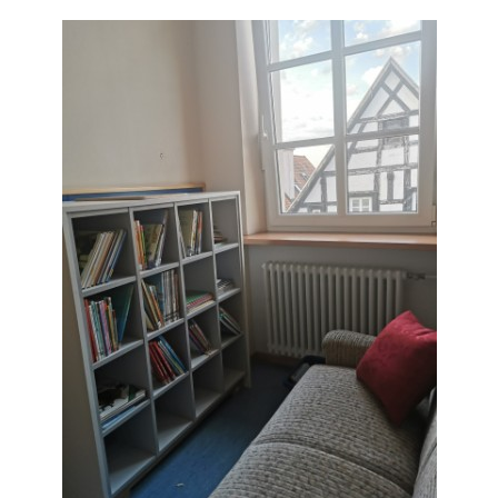
Organisatorisches
Förderverein
Schulelternbeirat
Lotsendienst
Storchennest
Kontakt & Anfahrt