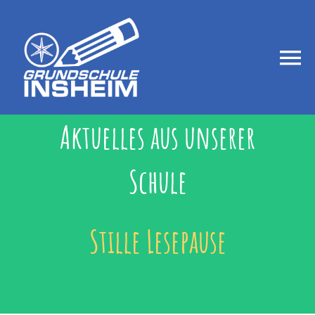
Zum
Inhalt
springen
Togg
Navi
Startseite
Aktuelles aus unserer
Schule
Aktuelles
Über uns
Stille Lesepause
Betreuung