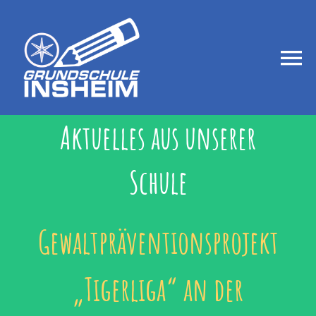
Zum
Inhalt
springen
Togg
Navi
Startseite
Aktuelles aus unserer
Schule
Aktuelles
Über uns
Gewaltpräventionsprojekt
„Tigerliga“ an der
Betreuung