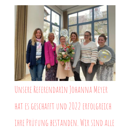
Organisatorisches
Förderverein
Schulelternbeirat
Lotsendienst
Unsere Referendarin Johanna Meyer
Storchennest
hat es geschafft und 2022 erfolgreich
Kontakt & Anfahrt
ihre Prüfung bestanden. Wir sind alle