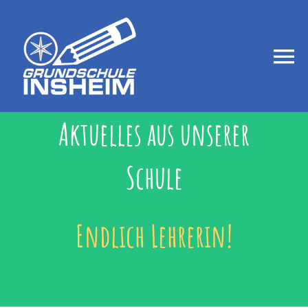
Zum
Inhalt
springen
Togg
Navi
Startseite
Aktuelles aus unserer
Schule
Aktuelles
Über uns
Endlich Lehrerin!
Betreuung