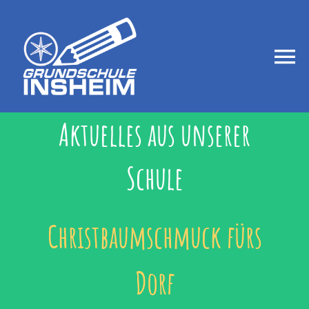
Zum
Inhalt
springen
Togg
Navi
Startseite
Aktuelles aus unserer
Schule
Aktuelles
Über uns
Christbaumschmuck fürs
Dorf
Betreuung