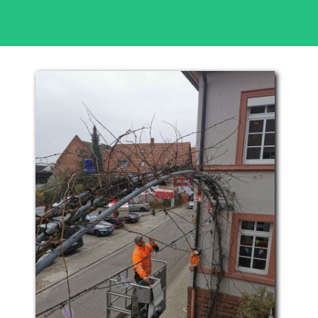
Organisatorisches
Förderverein
Schulelternbeirat
Lotsendienst
Storchennest
Kontakt & Anfahrt